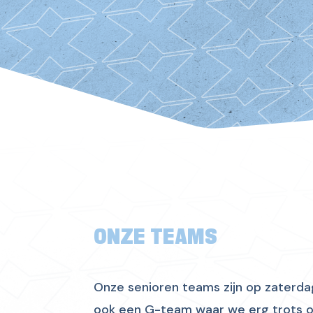
ONZE TEAMS
Onze senioren teams zijn op zaterda
ook een G-team waar we erg trots op