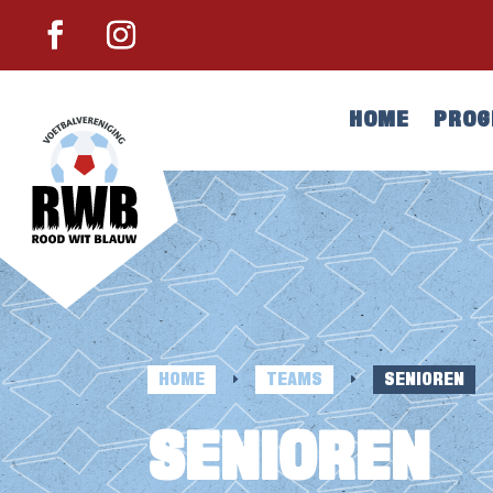
HOME
PRO
HOME
TEAMS
SENIOREN
E
E
SENIOREN