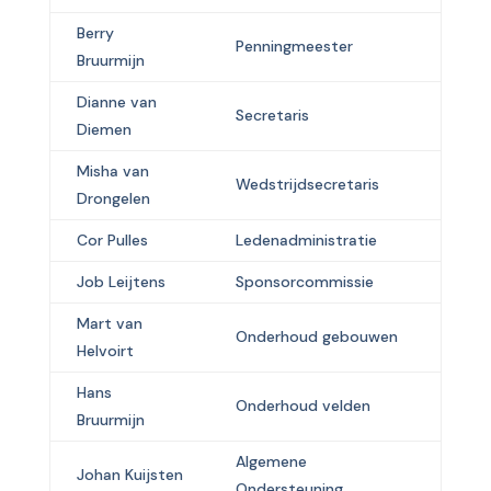
Berry
Penningmeester
Bruurmijn
Dianne van
Secretaris
Diemen
Misha van
Wedstrijdsecretaris
Drongelen
Cor Pulles
Ledenadministratie
Job Leijtens
Sponsorcommissie
Mart van
Onderhoud gebouwen
Helvoirt
Hans
Onderhoud velden
Bruurmijn
Algemene
Johan Kuijsten
Ondersteuning