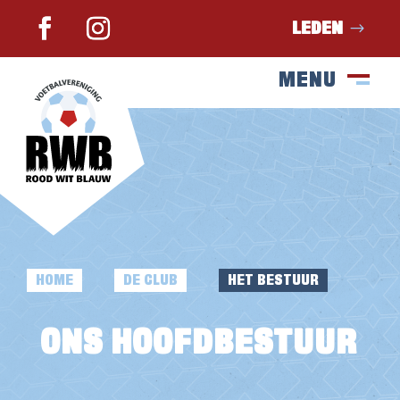
LEDEN
MENU
SLUIT
M
HOME
DE CLUB
HET BESTUUR
E
E
ONS HOOFDBESTUUR