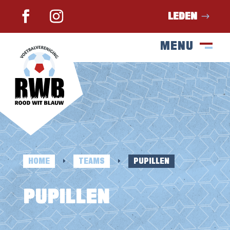
LEDEN
MENU
SLUIT
M
HOME
TEAMS
PUPILLEN
E
E
PUPILLEN