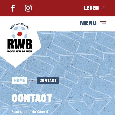
LEDEN
MENU
SLUIT
M
HOME
CONTACT
E
CONTACT
Sportpark “
de Gaard
“