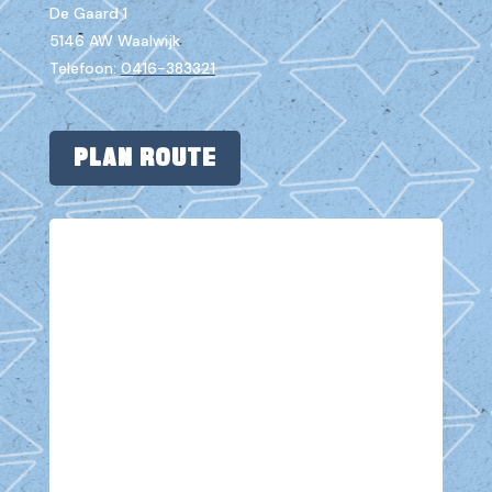
De Gaard 1
5146 AW Waalwijk
Telefoon:
0416-383321
PLAN ROUTE