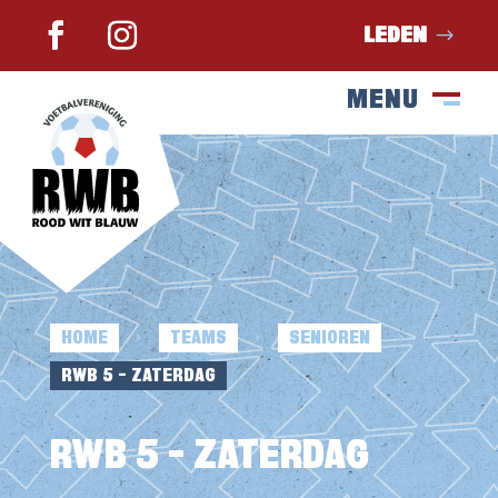
LEDEN
MENU
SLUIT
M
HOME
TEAMS
SENIOREN
E
E
E
RWB 5 – ZATERDAG
RWB 5 – ZATERDAG