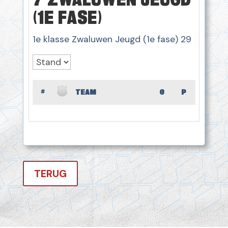
(1E FASE)
1e klasse Zwaluwen Jeugd (1e fase) 29
#
TEAM
G
P
TERUG