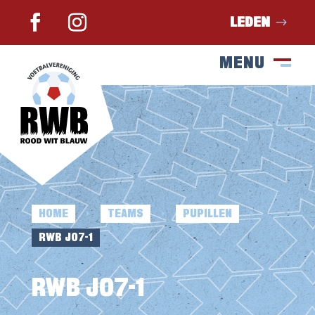
LEDEN
MENU
SLUIT
M
HOME
TEAMS
PUPILLEN
E
E
E
RWB JO7-1
RWB JO7-1