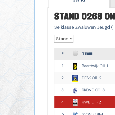
Stand
STAND 0268 ON
3e klasse Zwaluwen Jeugd (1
#
TEAM
1
Baardwijk O11-1
2
DESK O11-2
3
RKDVC O11-3
4
RWB O11-2
5
SVSSS O11-1