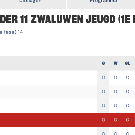
Uitslagen
Programma
DER 11 ZWALUWEN JEUGD (1E 
e fase) 14
G
W
GL
0
0
0
0
0
0
0
0
0
0
0
0
0
0
0