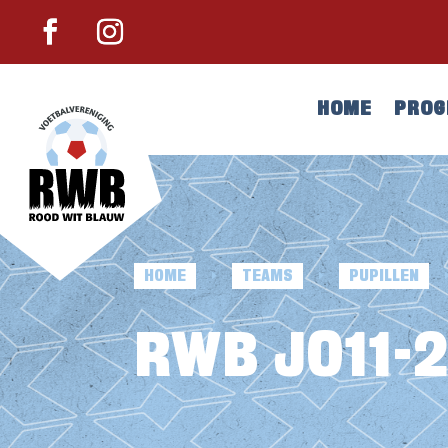
HOME
PRO
HOME
TEAMS
PUPILLEN
E
E
RWB JO11-