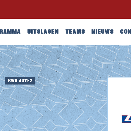
GRAMMA
UITSLAGEN
TEAMS
NIEUWS
CO
RWB JO11-2
E
2