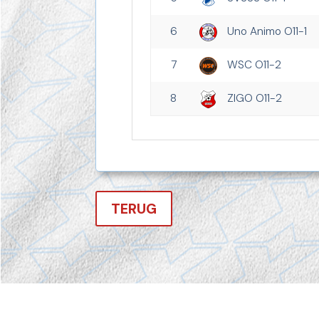
6
Uno Animo O11-1
7
WSC O11-2
8
ZIGO O11-2
TERUG