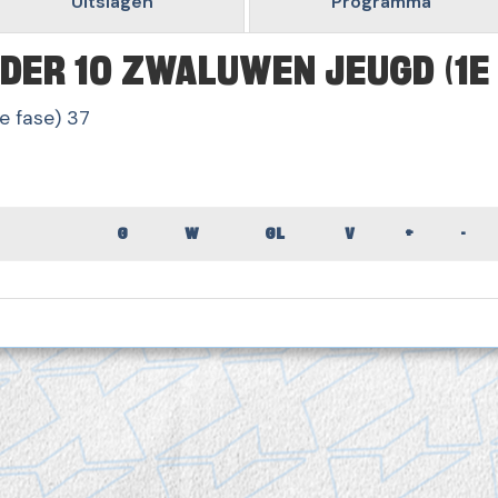
Uitslagen
Programma
DER 10 ZWALUWEN JEUGD (1E
e fase) 37
G
W
GL
V
+
-