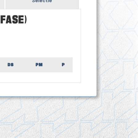
Selectie
 FASE)
DS
PM
P