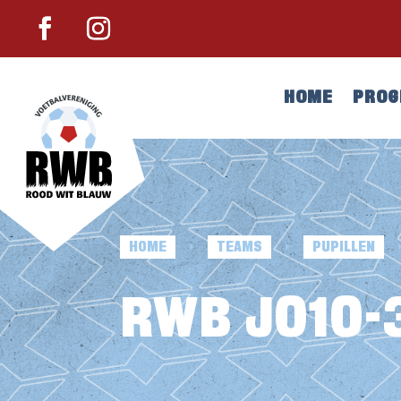
HOME
PRO
HOME
TEAMS
PUPILLEN
E
E
RWB JO10-