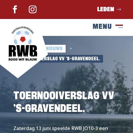
LEDEN
MENU
SLUIT
M
HOME
NIEUWS
E
E
TOERNOOIVERSLAG VV ’S-GRAVENDEEL.
TOERNOOIVERSLAG VV
’S-GRAVENDEEL.
Zaterdag 13 juni speelde RWB JO10-3 een