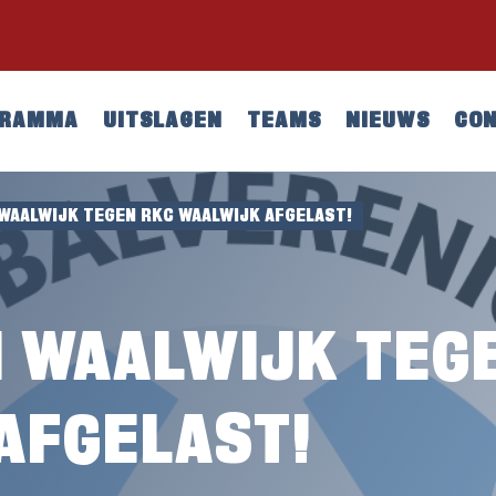
GRAMMA
UITSLAGEN
TEAMS
NIEUWS
CO
WAALWIJK TEGEN RKC WAALWIJK AFGELAST!
 WAALWIJK TEG
AFGELAST!