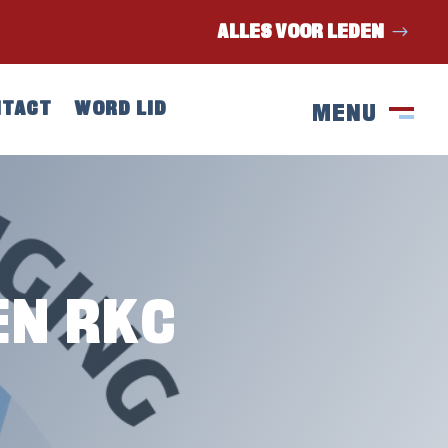
ALLES VOOR LEDEN
NTACT
WORD LID
MENU
SLUIT
M
EN RKC