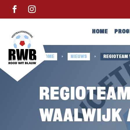
HOME
PRO
HOME
NIEUWS
REGIOTEAM 
E
E
REGIOTEAM
WAALWIJK 