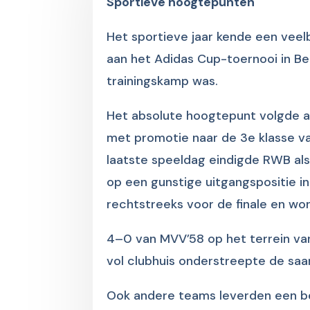
Sportieve hoogtepunten
Het sportieve jaar kende een veel
aan het Adidas Cup-toernooi in Ben
trainingskamp was.
Het absolute hoogtepunt volgde 
met promotie naar de 3e klasse v
laatste speeldag eindigde RWB als
op een gunstige uitgangspositie i
rechtstreeks voor de finale en w
4–0 van MVV’58 op het terrein van
vol clubhuis onderstreepte de saa
Ook andere teams leverden een bel