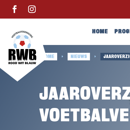
HOME
PRO
HOME
NIEUWS
JAAROVERZI
E
E
JAAROVERZ
VOETBALVE