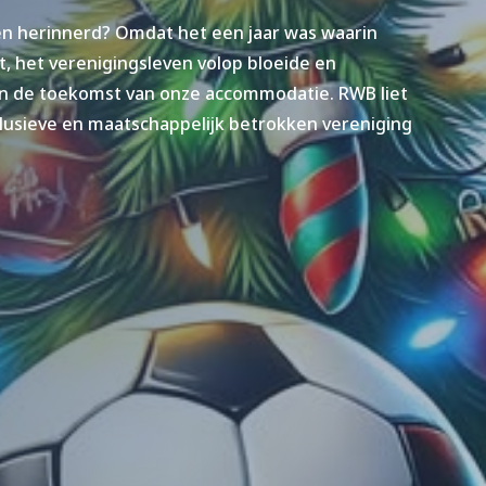
en herinnerd? Omdat het een jaar was waarin
 het verenigingsleven volop bloeide en
 in de toekomst van onze accommodatie. RWB liet
 inclusieve en maatschappelijk betrokken vereniging