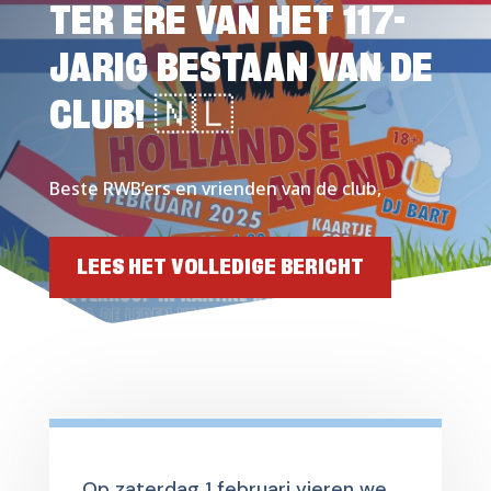
TER ERE VAN HET 117-
JARIG BESTAAN VAN DE
CLUB! 🇳🇱
Beste RWB’ers en vrienden van de club,
LEES HET VOLLEDIGE BERICHT
Op zaterdag 1 februari vieren we