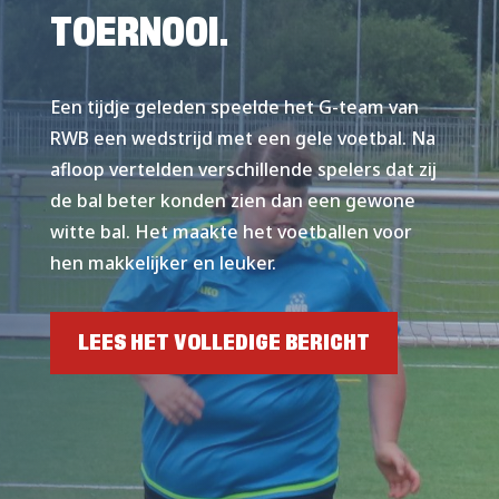
TOERNOOI.
Een tijdje geleden speelde het G-team van
RWB een wedstrijd met een gele voetbal. Na
afloop vertelden verschillende spelers dat zij
de bal beter konden zien dan een gewone
witte bal. Het maakte het voetballen voor
hen makkelijker en leuker.
LEES HET VOLLEDIGE BERICHT