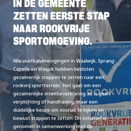
IN DE GEMEENTE
ZETTEN EERSTE STAP
NAAR ROOKVRIJE
SPORTOMGEVING.
Alle voetbalverenigingen in Waalwijk, Sprang-
Capelle en Waspik hebben besloten
gezamenlijk stappen te zetten naar een
rookvrij sportterrein. Het gaat om een
gezamenlijke intentieverklaring: er is geen
verplichting of handhaving, maar een
duidelijke keuze om vooruit te kijken en
bewust stappen te zetten. Dit initiatief is
genomen in samenwerking met de