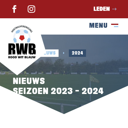
LEDEN
MENU
SLUIT
M
HOME
NIEUWS
2024
E
E
NIEUWS
SEIZOEN 2023 – 2024